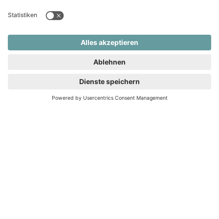
allgemeine Themen auf dem
neusten Stand.
Wir benötigen Ihre Zustimmung, um den
Wir verwenden
reCAPTCHA-Service zu laden!
reCAPTCHA, um Ihre eingegebenen
Informationen zu überprüfen. Dieser Service
kann Daten zu Ihren Aktivitäten sammeln.
Bitte
lesen Sie die Details durch
und
stimmen
Sie der Nutzung des Service zu
, um