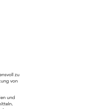
ensvoll zu
itung von
den und
itteln.