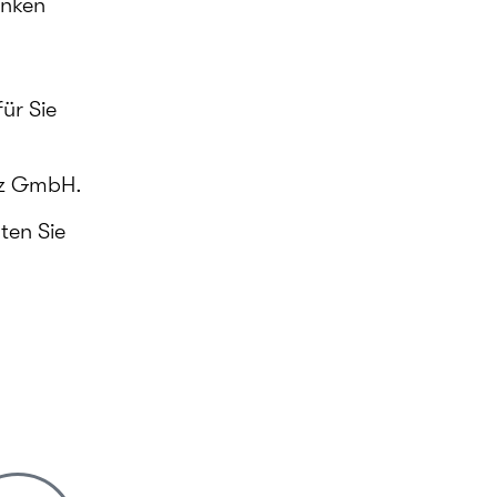
anken
ür Sie
anz GmbH.
ten Sie