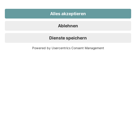
vertrauen uns einen Teil Ihres Vermögens an, dafür dürfen
Sie erwarten, dass wir jederzeit für Sie erreichbar sind,
dass Sie stets aktuell Auskunft über den Stand des
Vermarktungsprozesses erhalten und dass wir Ihre Fragen
präzise beantworten.
Gründe 4 bis 9 haben wir für Sie grafisch
dargestellt:
10. Über 300 ehrliche Bewertungen