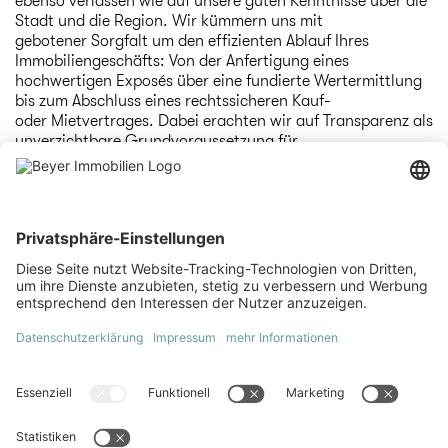
ebenso verlassen wie auf unsere guten Kenntnisse über die
Stadt und die Region. Wir kümmern uns mit
gebotener Sorgfalt um den effizienten Ablauf Ihres
Immobiliengeschäfts: Von der Anfertigung eines
hochwertigen Exposés über eine fundierte
Wertermittlung
bis zum Abschluss eines rechtssicheren Kauf-
oder Mietvertrages. Dabei erachten wir auf Transparenz als
unverzichtbare Grundvoraussetzung für
ein vertrauensvolles Miteinander.
3. Empathie und Serviceorientierung
Wir leben unseren Anspruch, jedes uns anvertraute
Immobiliengeschäft mit dem denkbar besten
Ergebnis abzuschließen. Diese Maxime impliziert eine
optimistische Herangehensweise und ein Höchstmaß an
Empathie, mit der wir unseren Kunden und den Objekten
begegnen. Nur im individuellen, vertraulichen
Gespräch, können wir Ihre Wünsche und
Vorstellungen verstehen, um sie anschließend zur
Richtschnur unserer weiteren Arbeit zu machen. Sie