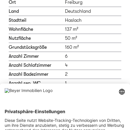
Ort
Freiburg
Land
Deutschland
Stadtteil
Haslach
Wohnfläche
137 m²
Nutzfläche
50 m²
Grundstücksgröße
160 m²
Anzahl Zimmer
6
Anzahl Schlafzimmer
4
Anzahl Badezimmer
2
Anzahl sep. WC
1
Etagenzahl gesamt
3
Ausrichtung
Südwest
Balkon/Terrasse
Bad
Dusche, Fenster, Wanne
Befeuerung
Wärmepumpe