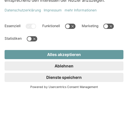
Boden
Fliesen, Parkett
Fahrstuhl
Kein Fahrstuhl
Heizungsart
Fußbodenheizung
Küche
offene Küche
Abstellraum
Fahrradraum
Gäste-WC
Wasch/Trockenraum
WG-geeignet
Keller
Garten
Terrasse