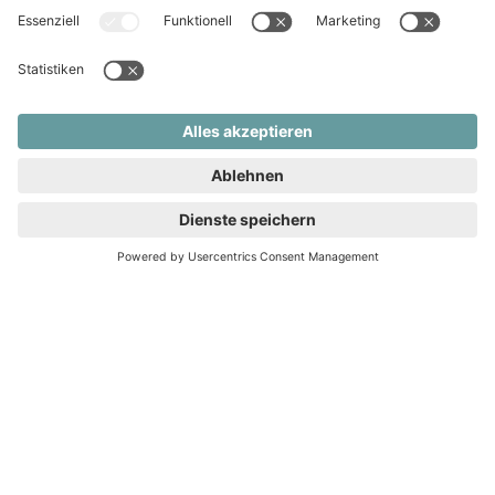
Als zuverlässiger Immobilienmakler in Hochdorf stehen wir
für persönliche Beratung, individuelle Konzepte und
professionelle Abläufe. Mit Engagement und Fachwissen
begleiten wir Sie bei allen wichtigen Entscheidungen rund
um Ihre Immobilie.
Immobilienbewertung für Hochdorf und
Umgebung – in drei Minuten zu Ihrer
ersten Werteinschätzung
Wir benötigen Ihre Zustimmung, um
den BOTTIMMO-Service zu laden!
Wir verwenden BOTTIMMO, um Inhalte