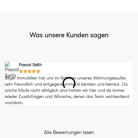
Was unsere Kunden sagen
Pascal Seith





Beyer Immobilien hat uns im Rahmen unseres Wohnungskaufes
Be
sehr freundlich und entgegenkommend beraten und betreut. Da
ru
solche Käufe nicht alltäglich sind hatten wir hier und da immer
wa
wieder Zusatzfragen und Wünsche, denen das Team wohlwollend
Ja
nachkam.
Alle Bewertungen lesen